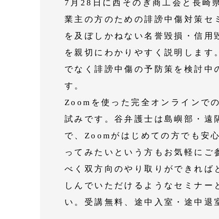
7月28日に西そのぎ商工会と長崎
業主の方のための誹謗中傷対策セ
を及ぼしかねない名誉毀損・信用
を親切にわかりやすく説明します
でなく誹謗中傷の予防策を検討中
す。
Zoomを使った完全オンラインで
試みです。谷弁護士は島嶼部・遠隔
で、Zoomがはじめての方でも安
ってみたいという方もお気軽にご参
べく双方向のやり取りができれば
しんでいただけるようなセミナー
い。受講無料、途中入室・途中退