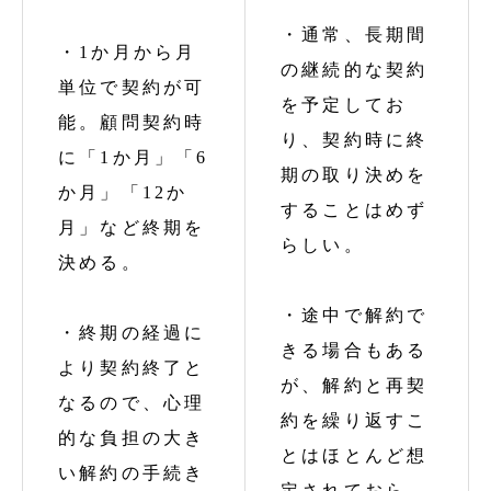
・通常、長期間
・1か月から月
の継続的な契約
単位で契約が可
を予定してお
能。顧問契約時
り、契約時に終
に「1か月」「6
期の取り決めを
か月」「12か
することはめず
月」など終期を
らしい。
決める。
・途中で解約で
・終期の経過に
きる場合もある
より契約終了と
が、解約と再契
なるので、心理
約を繰り返すこ
的な負担の大き
とはほとんど想
い解約の手続き
定されておら